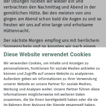
der Übungen rückten wir wieder ein und
verbrachten den Nachmittag und Abend in der
gemütlichen Hütte. Bei den meisten von uns
gingen am Abend schon bald die Augen zu und so
freuten wir uns auf eine lange und erholsame
Hüttennacht.
Der nächste Morgen empfing uns mit herrlichem
Sonnenschein und so konnten wir nach einem
reichhaltigen Frühstück und heißem Tee im
Diese Website verwendet Cookies
Gepäck unsere Tour auf den Rosskopf (2573 m)
Wir verwenden Cookies, um Inhalte und Anzeigen zu
starten. Der Nachtfrost hatte alles hart gefroren
personalisieren, Funktionen für soziale Medien anbieten zu
und so folgten wir den Spuren der Skifahrer.
können und Zugriffe auf unsere Website zu analysieren.
Langsam gewann die Sonne an Kraft und die
Außerdem geben wir Informationen zu Ihrer Verwendung
Temperaturen stiegen. Der Schnee wurde weniger
unserer Website an unsere Partner für soziale Medien,
hart. Weiter oben konnten wir mit Glück auch
Werbung und Analysen weiter. Unsere Partner führen diese
etwas Pulverschnee erwischen. Auf dem Anstieg
Informationen möglicherweise mit weiteren Daten
zum Gipfel merkten wir schon, dass wir nicht
zusammen, die Sie ihnen bereitgestellt haben oder die sie
im Rahmen Ihrer Nutzung der Dienste gesammelt haben.
allein sind. Viele Skifahrer hatten sich auf den