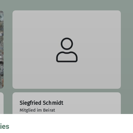
Siegfried Schmidt
Mitglied im Beirat
0151/12349030
ies
e
scjotschmidt@web.de