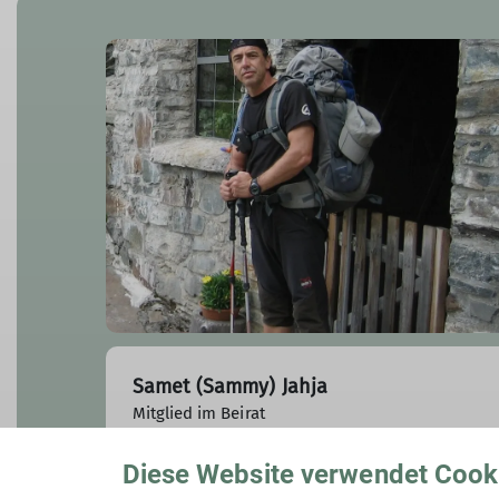
Samet (Sammy) Jahja
Mitglied im Beirat
0171/6427163
Diese Website verwendet Cook
sametjahja@davtreuchtlingen.d