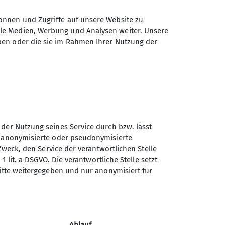
önnen und Zugriffe auf unsere Website zu
ale Medien, Werbung und Analysen weiter. Unsere
ben oder die sie im Rahmen Ihrer Nutzung der
 der Nutzung seines Service durch bzw. lässt
n anonymisierte oder pseudonymisierte
Sektion Treuchtlingen des
Zweck, den Service der verantwortlichen Stelle
Deutschen Alpenvereins e.V.
1 lit. a DSGVO. Die verantwortliche Stelle setzt
ritte weitergegeben und nur anonymisiert für
Ludwig-Thoma-Str. 22
91757 Treuchtlingen
Telefon +4991422111