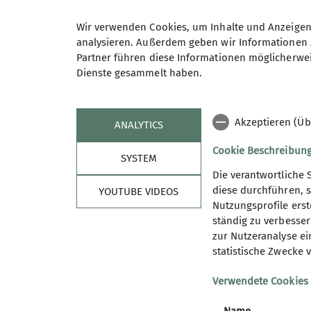
Wir verwenden Cookies, um Inhalte und Anzeigen 
analysieren. Außerdem geben wir Informationen 
Partner führen diese Informationen möglicherwei
Dienste gesammelt haben.
Schwierigkeitsbewertung Mountainbike Touren
Akzeptieren (Üb
ANALYTICS
Cookie Beschreibun
SYSTEM
Die verantwortliche 
diese durchführen, s
YOUTUBE VIDEOS
Nutzungsprofile erste
Sektion
Arti
ständig zu verbessern
zur Nutzeranalyse ei
Partner
Aktuelle
statistische Zwecke v
Mitglied werden
Tourenbe
Zu Alpenverein.de
Verwendete Cookies
DAV Shop