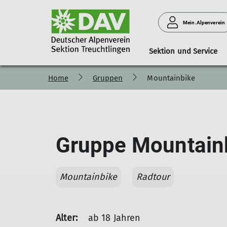
Mein.Alpenverein
Sektion und Service
Home
Gruppen
Mountainbike
Vorstand und Beirat
Familie
Kursübersicht
Lift und Loipe
Fachübungs und Tourenl
Jugend
Gruppe Mountain
Mountainbike
Radtour
Alter:
ab 18 Jahren