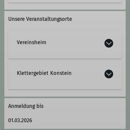
0171/6427163
Unsere Veranstaltungsorte
sametjahja@davtreuchtlingen.de
Vereinsheim
Qualifikationen
Gemeinschaftstourenführer*in
Eulenhofstraße 6
91757 Treuchtlingen
Klettergebiet Konstein
Berg & Mountainbike
Aichaer Straße 14
Ämter
91809 Wellheim
Anmeldung bis
Mitglied im Beirat
01.03.2026