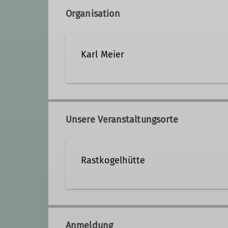
Organisation
Karl Meier
0151/54870308
meier
Unsere Veranstaltungsorte
Qualifikationen
Rastkogelhütte
Gemeinschaftstourenführer*in
Rastkogelhütte
Anmeldung