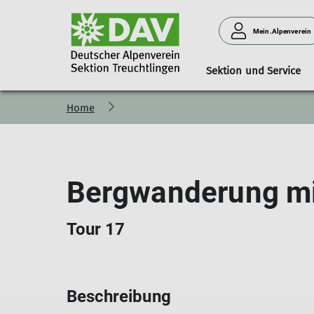
Mein.Alpenverein
Sektion und Service
Home
Vorstand und Beirat
Familie
Kursübersicht
Lift und Loipe
Fachübungs und Tourenl
Jugend
Bergwanderung mi
Tour 17
Beschreibung