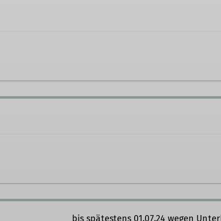
_schambach@gmx.de
bis spätestens 01.07.24 wegen Unter