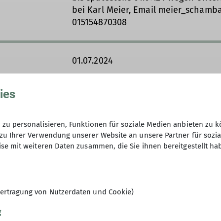
bei Karl Meier, Email meier_schamba
015154870308
01.07.2024
ies
Übernachtungskosten: ca. 60 € ÜHP
zu personalisieren, Funktionen für soziale Medien anbieten zu k
zu Ihrer Verwendung unserer Website an unsere Partner für sozi
12
se mit weiteren Daten zusammen, die Sie ihnen bereitgestellt ha
ertragung von Nutzerdaten und Cookie)
g