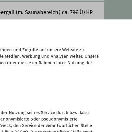
ergail (m. Saunabereich) ca. 79€ Ü/HP
sten (Sonderpreis) für Mitglieder 199€
önnen und Zugriffe auf unsere Website zu
ale Medien, Werbung und Analysen weiter. Unsere
ben oder die sie im Rahmen Ihrer Nutzung der
 der Nutzung seines Service durch bzw. lässt
n anonymisierte oder pseudonymisierte
Sektion Treuchtlingen des
Zweck, den Service der verantwortlichen Stelle
Deutschen Alpenvereins e.V.