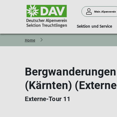
Mein.Alpenverein
Sektion und Service
Home
Vorstand und Beirat
Familie
Kursübersicht
Lift und Loipe
Fachübungs und Tourenl
Jugend
Bergwanderungen 
(Kärnten) (Externe
Externe-Tour 11