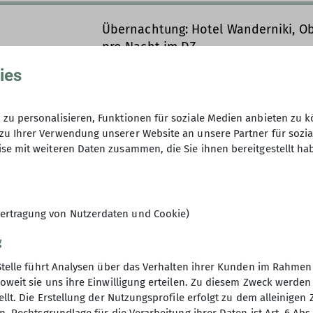
Übernachtung: Hotel Wanderniki, Ob
pro Nacht im DZ
Staatl. gepr. Bergwanderführerin: Ko
ies
(Mindestteilnehmer: 5)
zu personalisieren, Funktionen für soziale Medien anbieten zu k
zu Ihrer Verwendung unserer Website an unsere Partner für sozi
12
se mit weiteren Daten zusammen, die Sie ihnen bereitgestellt ha
ertragung von Nutzerdaten und Cookie)
g
Stelle führt Analysen über das Verhalten ihrer Kunden im Rahmen
oweit sie uns ihre Einwilligung erteilen. Zu diesem Zweck werde
llt. Die Erstellung der Nutzungsprofile erfolgt zu dem alleinigen 
kel