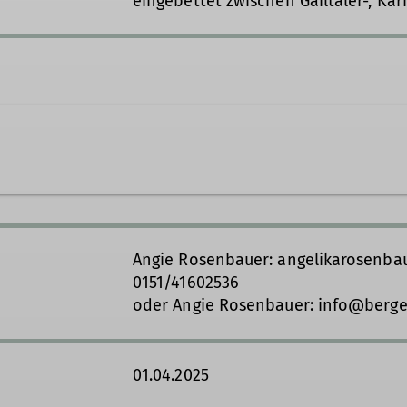
eingebettet zwischen Gailtaler-, Ka
karosenbauer@davtreuchtlingen.de
Angie Rosenbauer: angelikarosenbau
0151/41602536
Ämter
oder Angie Rosenbauer: info@berge
aftstourenführer*in
Tourenreferent*in
M
01.04.2025