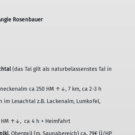
Angie Rosenbauer
chtal
(das Tal gilt als naturbelassenstes Tal in
eineckenalm ca 250 HM ↑↓, 7 km, ca 2-3 h
 im Lesachtal z.B. Lackenalm, Lumkofel,
0 HM ↑↓, ca 4 h + Heimfahrt
iki,
Obergail (m. Saunabereich) ca. 79€ Ü/HP