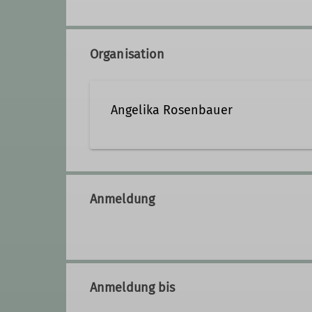
Organisation
Angelika Rosenbauer
01514/1602536
angeli
Anmeldung
Qualifikationen
Fachübungsleiter*in
Gemeinsch
Anmeldung bis