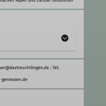
rnischen Alpen und Lienzer Dolomiten
er@davtreuchtlingen.de ; Tel:
-geniessen.de
itglied im Beirat