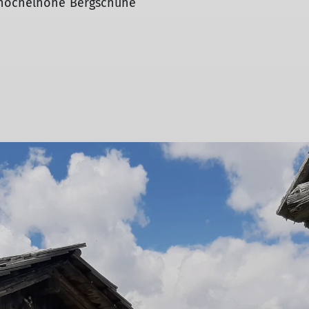
 knöchelhohe Bergschuhe