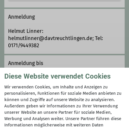
Seit 2015 ist die Abteilung Jugend zu
neuem Leben erwacht. Mit vielen
Anmeldung
neuen Mitgliedern aus der Region
Treuchtlingen und Umgebung sind wir
Helmut Linner:
ordentlich gewachsen.
helmutlinner@davtreuchtlingen.de; Tel:
0171/9449382
Details
Anmeldung bis
Diese Website verwendet Cookies
06.05.2024
Wir verwenden Cookies, um Inhalte und Anzeigen zu
personalisieren, Funktionen für soziale Medien anbieten zu
Preis
können und Zugriffe auf unsere Website zu analysieren.
Außerdem geben wir Informationen zu Ihrer Verwendung
Übernachtung: ca 780 € Bungalow, ca. 620 €
unserer Website an unsere Partner für soziale Medien,
Zelt
Werbung und Analysen weiter. Unsere Partner führen diese
Informationen möglicherweise mit weiteren Daten