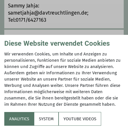
Sammy Jahja:
sametjahja@davtreuchtlingen.de;
Qualifikationen
Tel:0171/6427163
Gemeinschaftstourenführer*in
Anmeldung bis
Diese Website verwendet Cookies
Berg & Mountainbike
01.02.2025
Wir verwenden Cookies, um Inhalte und Anzeigen zu
personalisieren, Funktionen für soziale Medien anbieten zu
können und Zugriffe auf unsere Website zu analysieren.
Ämter
Maximale Teilnehmeranzahl
Außerdem geben wir Informationen zu Ihrer Verwendung
unserer Website an unsere Partner für soziale Medien,
Mitglied im Beirat
6
Werbung und Analysen weiter. Unsere Partner führen diese
Informationen möglicherweise mit weiteren Daten
zusammen, die Sie ihnen bereitgestellt haben oder die sie
im Rahmen Ihrer Nutzung der Dienste gesammelt haben.
ANALYTICS
SYSTEM
YOUTUBE VIDEOS
Sektion