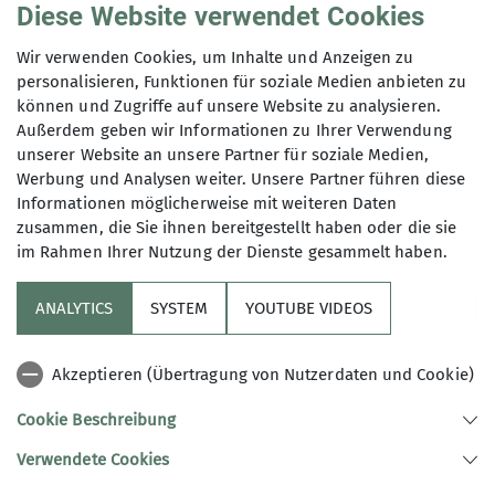
Diese Website verwendet Cookies
Übernachtung: Lizumer Hütte ca 80€ Ü/HP pro
Nacht
Wir verwenden Cookies, um Inhalte und Anzeigen zu
personalisieren, Funktionen für soziale Medien anbieten zu
können und Zugriffe auf unsere Website zu analysieren.
Maximale Teilnehmeranzahl
Außerdem geben wir Informationen zu Ihrer Verwendung
unserer Website an unsere Partner für soziale Medien,
14
Werbung und Analysen weiter. Unsere Partner führen diese
Informationen möglicherweise mit weiteren Daten
zusammen, die Sie ihnen bereitgestellt haben oder die sie
im Rahmen Ihrer Nutzung der Dienste gesammelt haben.
ANALYTICS
SYSTEM
YOUTUBE VIDEOS
Sektion
Akzeptieren (Übertragung von Nutzerdaten und Cookie)
Artikel
Cookie Beschreibung
Verwendete Cookies
Sektion Treuchtlingen des Deutschen Alpenvereins e.V.