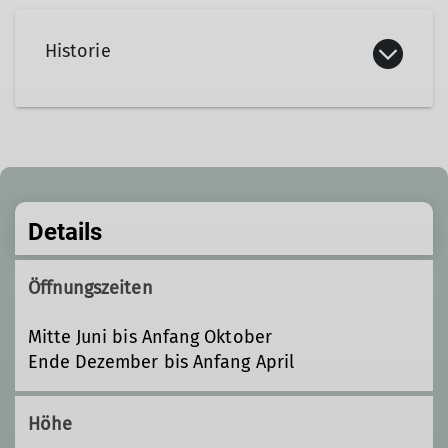
Historie
Die Lizumer Hütte ist eine Hütte des
Alpenvereins Hall in Tirol.
2006-2007 Generalsanierung
2022: Sanierung „Kleine Gaststube“ und
Details
Erneuerung des Barbereiches
Öffnungszeiten
Mitte Juni bis Anfang Oktober
Ende Dezember bis Anfang April
Höhe