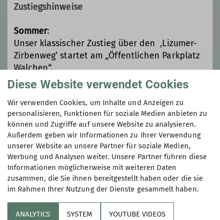
Zustiegshinweise
Sommer
:
Unser klassischer Zustieg über den ‚Lizumer-
Zirbenweg‘ startet am „Öffentlichen Parkplatz
Walchen“.
Durch den malerischen Zirbenwald erreicht
Diese Website verwendet Cookies
man auf direktem Weg die LizumerHütte in ca.
Wir verwenden Cookies, um Inhalte und Anzeigen zu
2-2,5 Stunden.
personalisieren, Funktionen für soziale Medien anbieten zu
Winter
:
können und Zugriffe auf unsere Website zu analysieren.
Unser Klassischer Zustieg vom Parkplatz
Außerdem geben wir Informationen zu Ihrer Verwendung
„Walchen“ über die Skiroute zur Lizumer Hütte.
unserer Website an unsere Partner für soziale Medien,
Werbung und Analysen weiter. Unsere Partner führen diese
Informationen möglicherweise mit weiteren Daten
zusammen, die Sie ihnen bereitgestellt haben oder die sie
im Rahmen Ihrer Nutzung der Dienste gesammelt haben.
ANALYTICS
SYSTEM
YOUTUBE VIDEOS