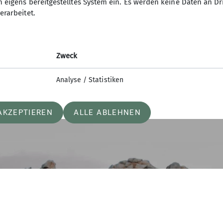
längenrouten der „Aguglia di Goloritzé“.
n eigens bereitgestelltes System ein. Es werden keine Daten an D
erarbeitet.
an, auf dem Weg zur Fähre hielten wir an zwei Stränd
Golfo Aranci wieder auf die Fähre Richtung Livorno u
Abholen warteten.
Zweck
Analyse / Statistiken
AKZEPTIEREN
ALLE ABLEHNEN