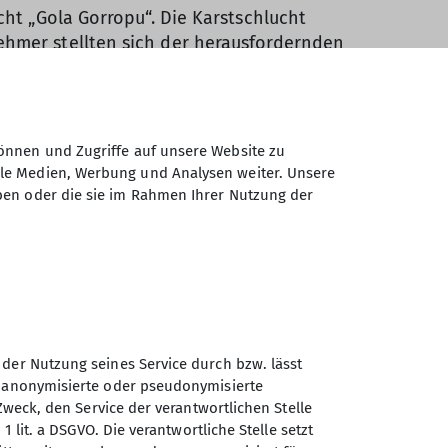
cht „Gola Gorropu“. Die Karstschlucht
ehmer stellten sich der herausfordernden
m Eingang der Schlucht betraten wir den
 Höhe, welche dort ihre Route
 Seilunterstützung - über zwei bis vier
schließend stand der Rückweg aus der
önnen und Zugriffe auf unsere Website zu
ngang der Schlucht angekommen gab es zur
ale Medien, Werbung und Analysen weiter. Unsere
r Rückfahrt mit dem Auto nach Cala
ben oder die sie im Rahmen Ihrer Nutzung der
and liegt. Die dortige Route „Figa
eren Tagen dorthin um die Route zu
nheit um zum ersten Mal von einem 14 m
 der Nutzung seines Service durch bzw. lässt
auf unserem Programm, nach ein paar
n anonymisierte oder pseudonymisierte
indes nicht möglich, an dem schönen
Zweck, den Service der verantwortlichen Stelle
en die Kletterer an dem direkt
1 lit. a DSGVO. Die verantwortliche Stelle setzt