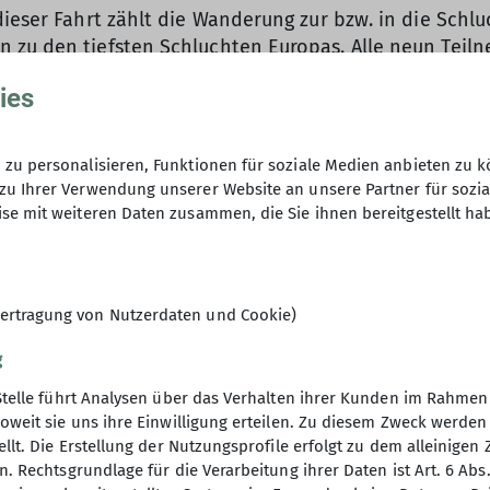
ieser Fahrt zählt die Wanderung zur bzw. in die Schlu
 zu den tiefsten Schluchten Europas. Alle neun Teiln
gen Wanderung. Nach 1,5h Zustieg bergab vom Auto zu
ies
ten dort eine Seilschaft in mehreren hundert Metern
reich der Schlucht kletterten wir – teilweise auch mit
de der Schlucht in den dortigen Klettersteig ein. An
zu personalisieren, Funktionen für soziale Medien anbieten zu k
 an einer Stelle ca. 30 m nach unten ab. Wieder am Ei
zu Ihrer Verwendung unserer Website an unsere Partner für sozi
l zwei Stunden Rückweg zum Auto anstanden. Nach de
se mit weiteren Daten zusammen, die Sie ihnen bereitgestellt ha
antbesuch mit leckerem Essen.
ien ist an der Grotte „Cala Luna“, welche direkt am Str
unserer Teilnehmer magisch an, sie wanderten an mehr
ertragung von Nutzerdaten und Cookie)
g
hren wir nach S´Archittu, einige nutzen die Gelege
Stelle führt Analysen über das Verhalten ihrer Kunden im Rahmen
r beliebte Strand „Cala Goloritze“ stand am 10. Tag 
oweit sie uns ihre Einwilligung erteilen. Zu diesem Zweck werde
hten wir diese, leider war es aufgrund des starken W
llt. Die Erstellung der Nutzungsprofile erfolgt zu dem alleinigen 
ossen wir die trotzdem tolle Aussicht und beobachtet
. Rechtsgrundlage für die Verarbeitung ihrer Daten ist Art. 6 Abs. 