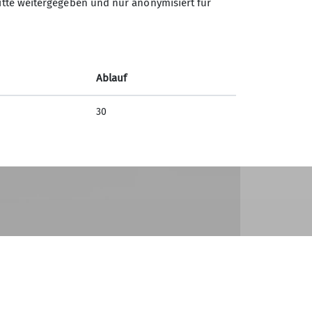
ritte weitergegeben und nur anonymisiert für
en und sahen uns an einer weiteren Bucht
nd von dort aus wieder nach
Ablauf
30