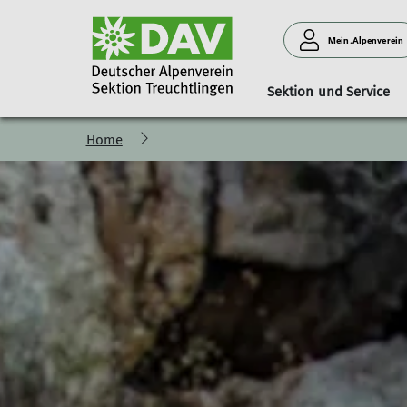
Mein.Alpenverein
Sektion und Service
Home
Vorstand und Beirat
Familie
Kursübersicht
Lift und Loipe
Fachübungs und Tourenl
Jugend