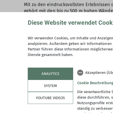
Mit zu den eindrucksvollsten Erlebnissen d
gehört mit den bis zu 500 m hohen Wänden
und insgesamt ca. 16 km langen 10-stündi
Diese Website verwendet Cook
grünen Bereich der Schlucht und bewunder
projektierte. Im orangenen und im roten Be
Meter hohe Felsbrocken und stiegen am En
Wir verwenden Cookies, um Inhalte und Anzeigen 
Schlucht an, hierbei seilten wir uns alle
analysieren. Außerdem geben wir Informationen 
Stärkung Gummibärchen bevor noch einma
Partner führen diese Informationen möglicherwei
Gonone freuten sich alle auf den Restaur
Dienste gesammelt haben.
Einer der schönsten Kletterspots in Sardin
Velenosa“ (Schwierigkeit 7a) zog einige 
Akzeptieren (Üb
ANALYTICS
projektieren und am Strand zu baden.
Cookie Beschreibun
SYSTEM
Zum Entspannen, Baden und Schnorcheln fu
Die verantwortliche 
hohen Torbogen ins Wasser zu springen. De
diese durchführen, s
YOUTUBE VIDEOS
Kilometern abwärts Richtung Bucht erreic
Nutzungsprofile erste
Schnorchelspot zu baden. Stattdessen gen
ständig zu verbessern