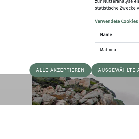
danebenliegenden Kletterspot für Mehrseil
zur Nutzeranalyse ei
statistische Zwecke v
Am 14. Tag stand schon unsere Heimreise 
ein paar Yachten an. Am Abend ging es in 
Verwendete Cookies
Langenaltheim, wo schon die Eltern zum 
Name
Matomo
ALLE AKZEPTIEREN
AUSGEWÄHLTE 