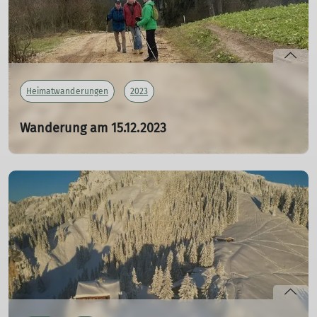
Heimatwanderungen
2023
Wanderung am 15.12.2023
15.12.2023
von Treuchtlingen über Möhren, vorbei am Heunischhof
nach Wettelsheim und wieder zurück nach
Treuchtlingen. Es war ein optimales Wetter für diese
Wanderung. Kein Regen, keine Sonne und nicht zu kalt.
mehr erfahren