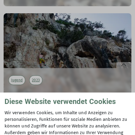
Sentiero Alpino Bregaglia – Weg aus Stein
31.08.2023
Alpine Rundtour im Bergell (Schweiz) vom 13. – 19. Aug.
2023
mehr erfahren
Jugend
2023
Sardinien Tour
Diese Website verwendet Cookies
26.08.2023
Wir verwenden Cookies, um Inhalte und Anzeigen zu
Andere Themen
personalisieren, Funktionen für soziale Medien anbieten zu
mehr erfahren
können und Zugriffe auf unsere Website zu analysieren.
Außerdem geben wir Informationen zu Ihrer Verwendung