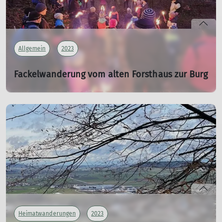
Allgemein
2023
Fackelwanderung vom alten Forsthaus zur Burg
Fackelwanderung am 17.12.2023
17.12.2023
Eine tolle Wanderung für Groß und Klein organisierte der
DAV, Sektion Treuchtlingen am 17.12.
mehr erfahren
Heimatwanderungen
2023