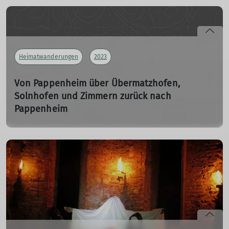
19.10.2023
Hätten Sie’s gewusst? In unserer Heimat wurde früher
Eisenerz abgebaut! Diese interessante Erfahrung
machten die 32!! Teilnehmer unserer letzten
Heimatwanderung mit Organisator Erich.
Heimatwanderungen
2023
mehr erfahren
Von Pappenheim über Übermatzhofen,
Solnhofen und Zimmern zurück nach
Pappenheim
Heimatwanderung am 22.11.2023
22.11.2023
Es war ein typischer Novembertag: Grau, nasskalt, windig
und Temperaturen nur wenige Grad über dem
Gefrierpunkt.
mehr erfahren