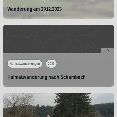
Wanderung am 29.12.2023
von Dettenheim an der Jakobsruhe entlang vorbei an
Weißenburg, Bergwaldtheater nach Haardt und wieder
zurück nach Dettenheim
29.12.2023
Nach den Weihnachtsfeiertagen ist vor Silvester und
Neujahr. Somit war es doch für einige Mitwanderer eine
gute Gelegenheit das Eine oder andere Gramm zu viel auf
der Waage wieder vergessen zu lassen.
Heimatwanderungen
2023
mehr erfahren
Heimatwanderung nach Schambach
Gansessen
11.11.2023
Die Tradition der Martinsgans
mehr erfahren