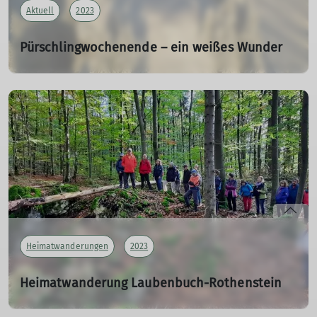
Aktuell
2023
Pürschlingwochenende – ein weißes Wunder
Traditionelle Hüttenweihnacht auf dem August-Schuster-
Haus am Pürschling
01.12.2023
Der Wetterbericht hatte für unser traditionelles
Wochenende viel Schnee vorhergesagt. Das sollte sich
auch bewahrheiten.
mehr erfahren
Heimatwanderungen
2023
Heimatwanderung Laubenbuch-Rothenstein
Heimatwanderung am 15.10.2023