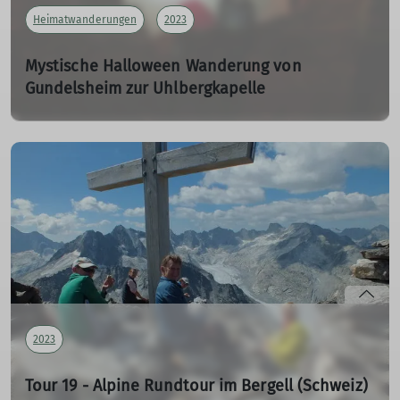
Heimatwanderungen
2023
Mystische Halloween Wanderung von
Gundelsheim zur Uhlbergkapelle
Heimatwanderung zu Halloween
31.10.2023
Erich hatte zu dieser außergewöhnlichen Wanderung
aufgerufen ...
mehr erfahren
2023
Tour 19 - Alpine Rundtour im Bergell (Schweiz)