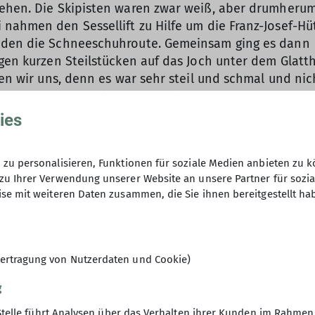
sehen. Die Skipisten waren zwar weiß, aber drumheru
nahmen den Sessellift zu Hilfe um die Franz-Josef-Hü
anden die Schneeschuhroute. Gemeinsam ging es dann
igen kurzen Steilstücken auf das Joch unter dem Glatt
ten wir uns, denn es war sehr steil und schmal und nic
 tollem Panorama ging es dann im Galopp nach unten.
kurzer Eingewöhnung eine gute Figur. Nach einer kur
ies
önen Unterkunft ein und ließen uns italienische
ia schmecken.
zu personalisieren, Funktionen für soziale Medien anbieten zu k
enschein. Nach einer kurzen Fahrt mit dem Auto star
zu Ihrer Verwendung unserer Website an unsere Partner für sozi
 Richtung Klippern (2066 m). Wer noch Probleme mit d
se mit weiteren Daten zusammen, die Sie ihnen bereitgestellt ha
fand in der nächsten Stunde reichlich Gelegenheit z
n apere Abschnitte ohne Schnee.Die große Truppe sti
h zum Gipfel. Ein steifer Wind und eine grandiose Aus
el. Die Brotzeitrast wurde weiter unten auf einer Alm
ertragung von Nutzerdaten und Cookie)
er am Parkplatz.
eit, aber der Wetterbericht prophezeite ab Mittag So
g
s in sich. Auf einer steilen Straße mit seifigem Schn
Stelle führt Analysen über das Verhalten ihrer Kunden im Rahmen