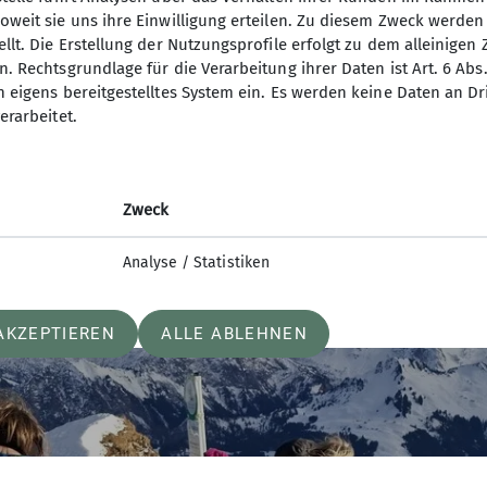
in einer Einfahrt Zuflucht suchen. Karl beschloss, auc
oweit sie uns ihre Einwilligung erteilen. Zu diesem Zweck werde
, die Tour abzubrechen und die Heimfahrt anzutreten.
llt. Die Erstellung der Nutzungsprofile erfolgt zu dem alleinigen 
e Straße präpariert hatte, setzten die anderen die F
. Rechtsgrundlage für die Verarbeitung ihrer Daten ist Art. 6 Abs. 
n eigens bereitgestelltes System ein. Es werden keine Daten an D
uschnee und die versprochene Sonne ließen die Tour 
erarbeitet.
Erlebnis werden. Kay und Erwin führten die Restgrup
 toller Ausblick und die Gipfeljause auf sie wartete.
 zu den Fahrzeugen. Alle kamen mit einem Sack voller
. Vielen Dank an Kay für das Einspringen für Karl!
Zweck
Analyse / Statistiken
AKZEPTIEREN
ALLE ABLEHNEN