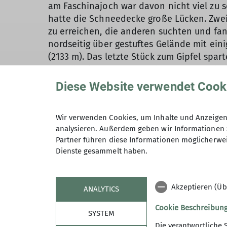
am Faschinajoch war davon nicht viel zu 
hatte die Schneedecke große Lücken. Zwei 
zu erreichen, die anderen suchten und f
nordseitig über gestuftes Gelände mit ein
(2133 m). Das letzte Stück zum Gipfel spar
ungefährlich. Nach einer kurzen Rast mit
unsere zwei Neulinge machten dabei nach 
Diese Website verwendet Cook
Autofahrt loggten wir dann in unserer sch
Spezialitäten in der naheliegenden Pizzer
Wir verwenden Cookies, um Inhalte und Anzeigen 
Der nächste Morgen empfing uns mit Sonn
analysieren. Außerdem geben wir Informationen 
wir von einem Parkplatz an der Straße in
Partner führen diese Informationen möglicherwei
An- und Ablegen der Schneeschuhe hatte, 
Dienste gesammelt haben.
Üben. Kleinen Strecken mit Schnee folgte
durchgehend im Schnee teilweise steil hoc
bis zum Bodensee empfing sie auf dem Gipf
Akzeptieren (Üb
ANALYTICS
nachgeholt. Gemeinsam traf man sich wied
Während der Nacht hatte es kräftig geschn
Cookie Beschreibun
SYSTEM
Die Fahrt zu unserem Ausgangspunkt hatte e
Die verantwortliche 