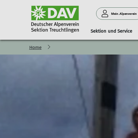
Mein.Alpenverein
Sektion und Service
Home
Vorstand und Beirat
Familie
Kursübersicht
Lift und Loipe
Fachübungs und Tourenl
Jugend