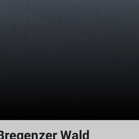
© Copyright: Sektion Treuchtlingen
Bregenzer Wald