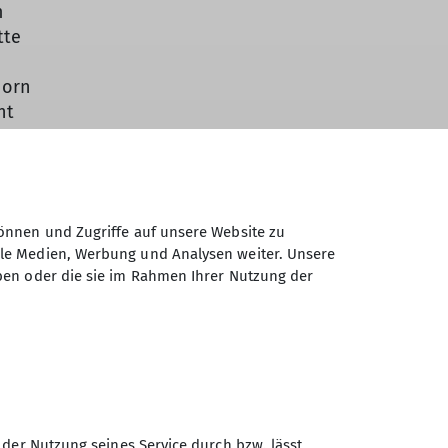
m
tte
horn
ht
 Auch
zen
önnen und Zugriffe auf unsere Website zu
teten
ale Medien, Werbung und Analysen weiter. Unsere
em
ben oder die sie im Rahmen Ihrer Nutzung der
um
eg
sicht
nne.
ee
 der Nutzung seines Service durch bzw. lässt