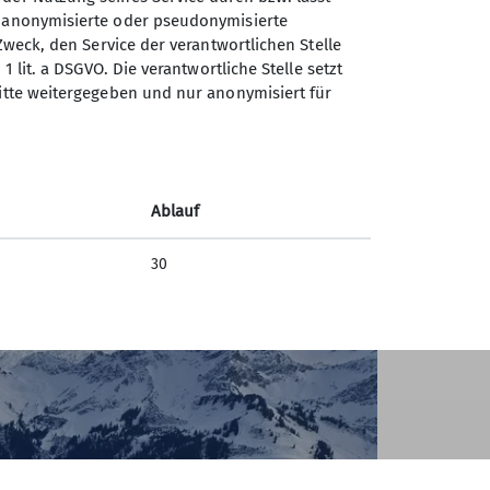
h mit
n anonymisierte oder pseudonymisierte
Zweck, den Service der verantwortlichen Stelle
ahrt
1 lit. a DSGVO. Die verantwortliche Stelle setzt
ritte weitergegeben und nur anonymisiert für
zum
pe
 Mit
Ablauf
30